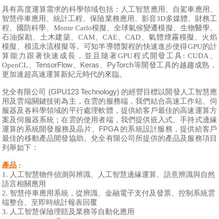
具有高度運算需求的科學領域包括：人工智慧應用、自駕車應用
、
智慧停車應用
、
統計工程、保險業務應用
、
影音3D多媒體、財務工
程、
國防科學、Monte Carlo模擬、全球氣候變遷模擬、生物醫學、
石油探勘、土木建築、CAM、CAE、CAD、氣體煙霧模擬、火焰
模擬、模流水流模擬等。可知半導體製程的快速進步使得GPU的計
、
算能力跟著快速成長，並且隨著GPU程式開發工具: CUDA
、TensorFlow
、Keras
、PyTorch等開發工具
OpenCL
的越趨成熟，
更加速超高速運算新紀元時代的來臨。
兌全有限公司 (GPU123 Technology) 的經營目標以開發人工智慧應
用及雲端關鍵技術為主，在雲的服務端，我們結合高速工作站、伺
服器及各科學領域的平行處理軟體，提供給客戶最佳的高速運算方
案及伺服器系統；在雲的使用者端，我們提供嵌入式、手持式邊緣
運算的系統開發服務及晶片、FPGA 的系統設計服務，提供給客戶
最佳的移動產品開發協助。兌全有限公司所提供的產品及服務項目
列舉如下：
產品 :
1. 人工智慧物件偵測與辨識
、
人工智慧邊緣運算
、語意辨識與
自然
語言相關應用
，從辨識
2.
智慧停車應用系統
、金融電子支付及發票
、控制系統雲
端整合
、至即時統計報表回覆
3.
人工智慧保險理賠及業務等自動化應用