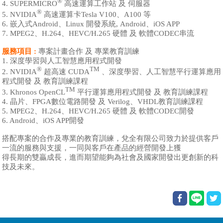
®
4. SUPERMICRO
高速運算工作站 及 伺服器
®
5. NVIDIA
高速運算卡Tesla V100
、A100
等
6. 嵌入式Android、Linux 開發系統, Android、iOS APP
7. MPEG2、H.264、HEVC/H.265 硬體 及 軟體CODEC串流
服務項目 :
專案計畫合作 及 專業教育訓練
1. 深度學習與人工智慧應用程式開發
®
TM
2. NVIDIA
超高速 CUDA
、深度學習、人工智慧平行運算應用
程式開發 及 教育訓練課程
TM
3. Khronos OpenCL
平行運算應用程式開發 及 教育訓練課程
4. 晶片、FPGA數位電路開發 及 Verilog、VHDL教育訓練課程
5. MPEG2、H.264、HEVC/H.265 硬體 及 軟體CODEC開發
6. Android、iOS APP開發
搭配專案的合作及專業的教育訓練，兌全有限公司致力於提供客戶
一流的服務與支援，一同與客戶在產品的經營開發上獲
得長期的雙贏成長，進而期望能夠為社會及國家開發出更創新的科
技及未來。